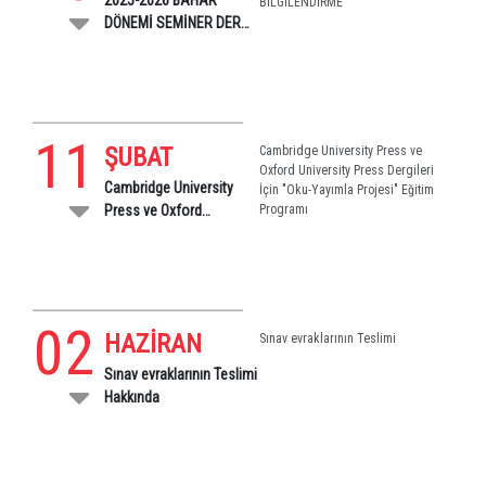
BİLGİLENDİRME
DÖNEMİ SEMİNER DERSİ
SUNUMLARI HAKKINDA
BİLGİLENDİRME
11
ŞUBAT
Cambridge University Press ve
Oxford University Press Dergileri
Cambridge University
İçin "Oku-Yayımla Projesi" Eğitim
Press ve Oxford
Programı
University Press Dergileri
İçin "Oku-Yayımla
Projesi" Eğitim Programı
02
HAZİRAN
Sınav evraklarının Teslimi
Sınav evraklarının Teslimi
Hakkında