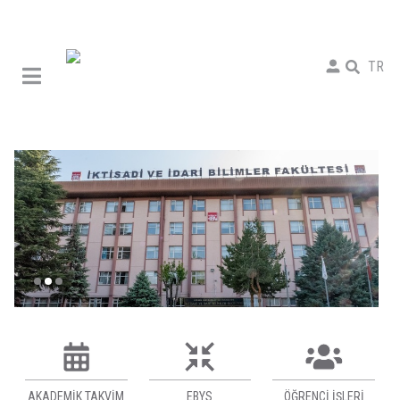
TR
AKADEMIK TAKVIM
EBYS
ÖĞRENCI İŞLERI