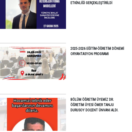
ETKINLIĞI GERÇEKLEŞTIRILDI
2025-2026 EĞITIM-ÖĞRETIM DÖNEMI
ORYANTASYON PROGRAMI
BÖLÜM ÖĞRETIM ÜYEMIZ DR.
ÖĞRETIM ÜYESI ÖMER TANJU
DURUSOY DOÇENT ÜNVANI ALDI.