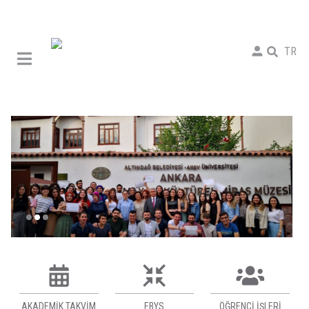
TR
AKADEMIK TAKVIM
EBYS
ÖĞRENCI İŞLERI